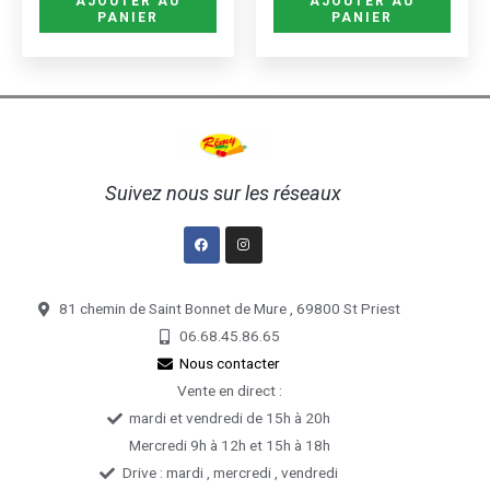
AJOUTER AU
AJOUTER AU
page
PANIER
PANIER
du
produit
Suivez nous sur les réseaux
Facebook
Instagram
81 chemin de Saint Bonnet de Mure , 69800 St Priest
06.68.45.86.65
Nous contacter
Vente en direct :
mardi et vendredi de 15h à 20h
Mercredi 9h à 12h et 15h à 18h
Drive : mardi , mercredi , vendredi