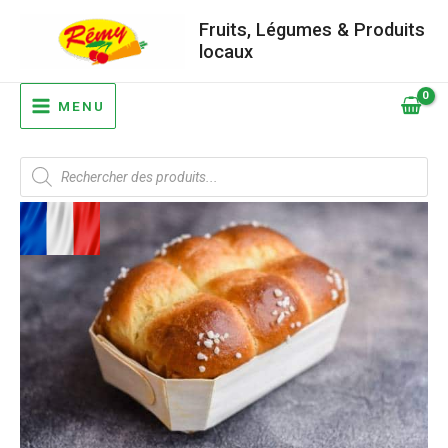
Aller
Fruits, Légumes & Produits
au
locaux
contenu
MAIN
MENU
MENU
Recherche
de
produits