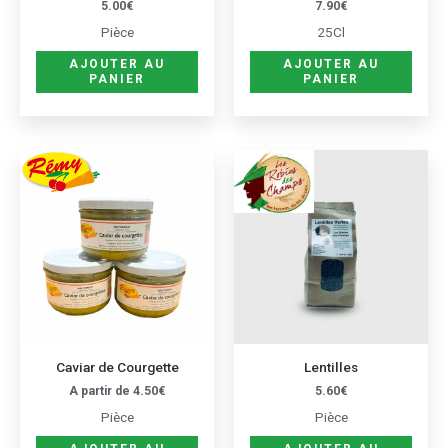
5.00
€
7.90
€
Pièce
25Cl
AJOUTER AU
AJOUTER AU
PANIER
PANIER
Ce
produit
a
plusieurs
variations.
Les
options
peuvent
être
Caviar de Courgette
Lentilles
choisies
A partir de
4.50
€
5.60
€
sur
Pièce
Pièce
la