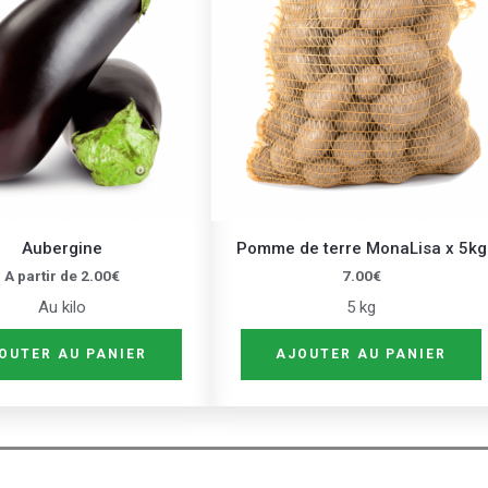
plusieurs
variations.
Les
options
peuvent
être
choisies
sur
Aubergine
Pomme de terre MonaLisa x 5kg
la
A partir de
2.00
€
7.00
€
page
Au kilo
5 kg
du
produit
OUTER AU PANIER
AJOUTER AU PANIER