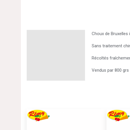
Choux de Bruxelles 
Description
Sans traitement chi
Informations
complémentaires
Récoltés fraîchemen
Vendus par 800 grs
Ce
produit
a