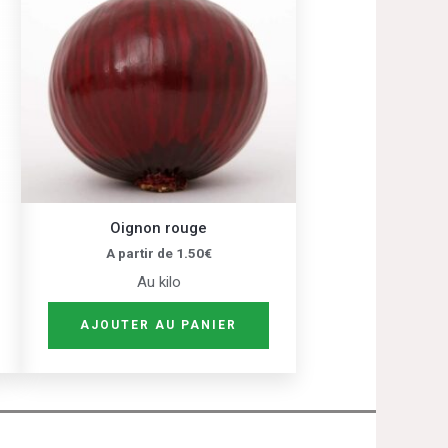
plusieurs
variations.
Les
options
peuvent
être
choisies
sur
Oignon rouge
la
A partir de
1.50
€
page
Au kilo
du
produit
AJOUTER AU PANIER