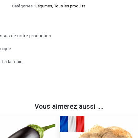
Catégories :
Légumes
,
Tous les produits
issus de notre production.
mique.
t à la main.
Vous aimerez aussi ....
Ce
produit
a