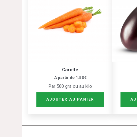
plusieurs
variations.
Les
options
peuvent
être
choisies
sur
Carotte
la
A partir de
1.50
€
page
Par 500 grs ou au kilo
du
produit
AJOUTER AU PANIER
AJ