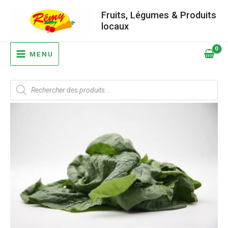
Aller
Fruits, Légumes & Produits
au
locaux
contenu
MAIN
MENU
MENU
Recherche
de
produits