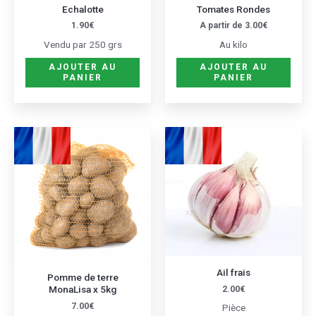
être
Echalotte
Tomates Rondes
choisi
1.90
€
A partir de
3.00
€
sur
Vendu par 250 grs
Au kilo
la
AJOUTER AU
AJOUTER AU
page
PANIER
PANIER
du
produ
Ail frais
Pomme de terre
MonaLisa x 5kg
2.00
€
7.00
€
Pièce