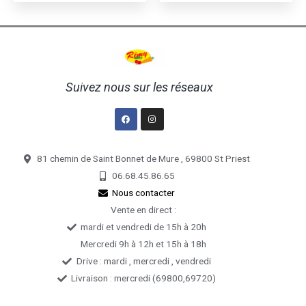
produit
produ
Suivez nous sur les réseaux
Facebook
Instagram
81 chemin de Saint Bonnet de Mure , 69800 St Priest
06.68.45.86.65
Nous contacter
Vente en direct :
mardi et vendredi de 15h à 20h
Mercredi 9h à 12h et 15h à 18h
Drive : mardi , mercredi , vendredi
Livraison : mercredi (69800,69720)