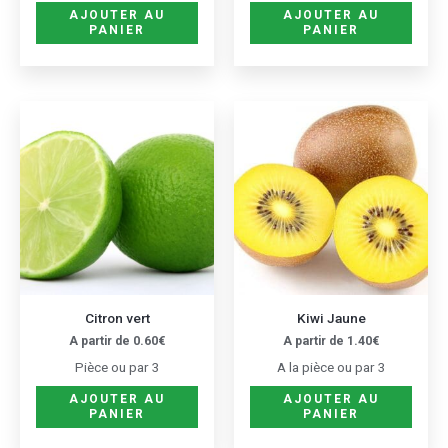
AJOUTER AU
AJOUTER AU
PANIER
PANIER
Ce
Ce
produit
produ
a
a
plusieurs
plusie
variations.
variat
Les
Les
options
optio
peuvent
peuve
être
être
Citron vert
Kiwi Jaune
choisies
choisi
A partir de
0.60
€
A partir de
1.40
€
sur
sur
Pièce ou par 3
A la pièce ou par 3
la
la
AJOUTER AU
AJOUTER AU
page
page
PANIER
PANIER
du
du