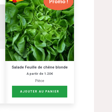
Promo !
produit
a
plusieurs
variations.
Les
options
peuvent
être
choisies
sur
Salade Feuille de chêne blonde
la
A partir de
1.20
€
page
Pièce
du
produit
AJOUTER AU PANIER