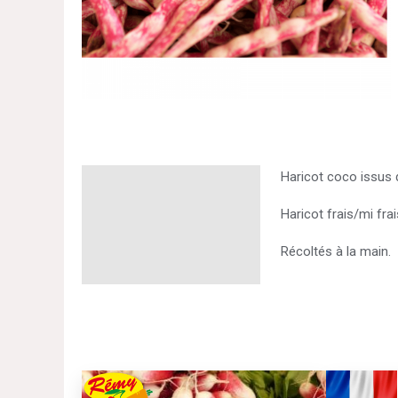
Haricot coco issus 
Description
Haricot frais/mi frai
Informations
complémentaires
Récoltés à la main.
Ce