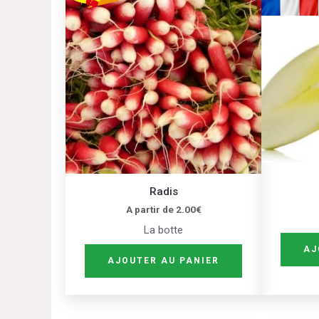
produit
a
plusieurs
variations.
Les
options
peuvent
être
choisies
sur
Radis
la
A partir de
2.00
€
page
La botte
du
AJ
produit
AJOUTER AU PANIER