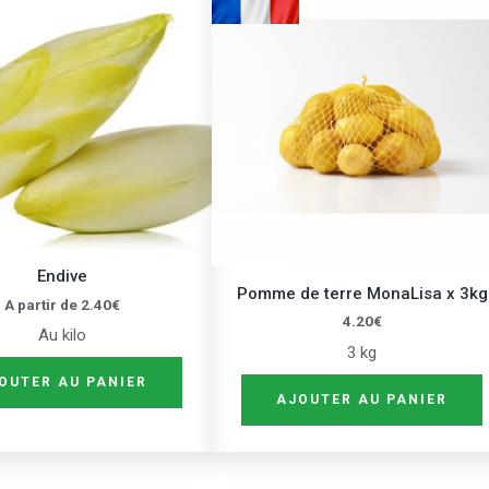
produit
a
plusieurs
variations.
Les
options
peuvent
être
choisies
sur
Endive
Pomme de terre MonaLisa x 3kg
la
A partir de
2.40
€
4.20
€
page
Au kilo
3 kg
du
OUTER AU PANIER
produit
AJOUTER AU PANIER