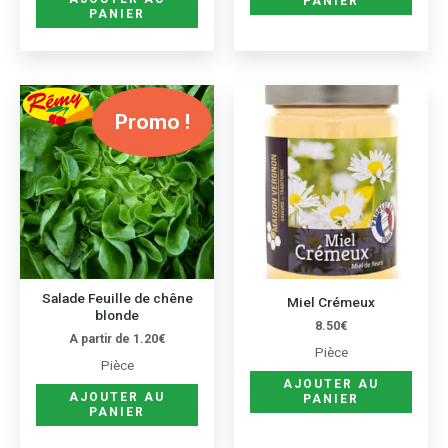
PANIER
PANIER
Ce
Promo !
produit
a
plusieurs
variations.
Les
options
peuvent
être
Salade Feuille de chêne
Miel Crémeux
blonde
choisies
8.50
€
A partir de
1.20
€
sur
Pièce
Pièce
la
AJOUTER AU
page
AJOUTER AU
PANIER
PANIER
du
produit