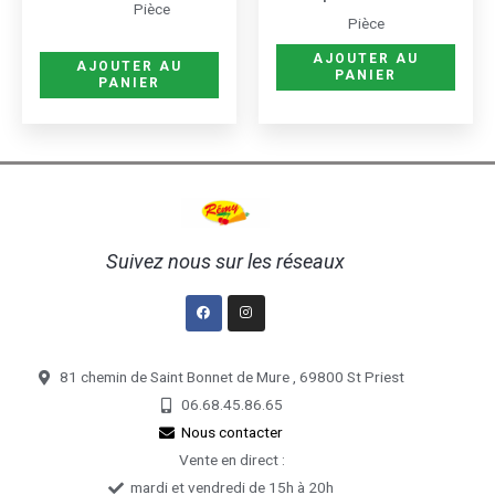
sur
sur
Pièce
Pièce
la
la
page
page
AJOUTER AU
AJOUTER AU
PANIER
PANIER
du
du
produit
produ
Suivez nous sur les réseaux
Facebook
Instagram
81 chemin de Saint Bonnet de Mure , 69800 St Priest
06.68.45.86.65
Nous contacter
Vente en direct :
mardi et vendredi de 15h à 20h