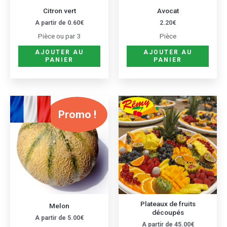
être
Citron vert
Avocat
choisies
A partir de
0.60
€
2.20
€
sur
Pièce ou par 3
Pièce
la
AJOUTER AU
AJOUTER AU
page
PANIER
PANIER
du
produit
Ce
Ce
Promo !
produit
produ
a
a
plusieurs
plusie
variations.
variat
Les
Les
options
optio
peuvent
peuve
être
être
Plateaux de fruits
Melon
découpés
choisies
choisi
A partir de
5.00
€
A partir de
45.00
€