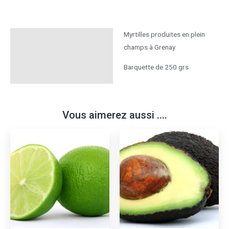
Myrtilles produites en plein
Description
champs à Grenay
Informations
Barquette de 250 grs
complémentaires
Vous aimerez aussi ....
Ce
produit
a
plusieurs
variations.
Les
options
peuvent