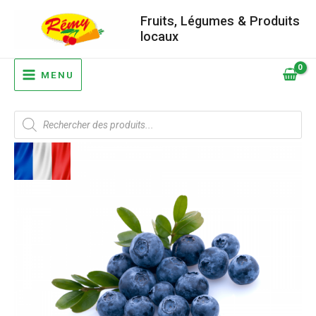
Aller
Fruits, Légumes & Produits
au
locaux
contenu
MAIN
MENU
MENU
Recherche
de
produits