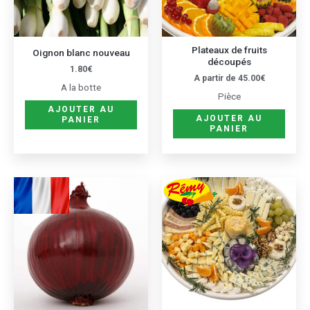
optio
peuve
être
Plateaux de fruits
Oignon blanc nouveau
découpés
choisi
1.80
€
A partir de
45.00
€
sur
A la botte
Pièce
la
AJOUTER AU
page
AJOUTER AU
PANIER
PANIER
du
produ
Ce
Ce
produit
produ
a
a
plusieurs
plusie
variations.
variat
Les
Les
options
optio
peuvent
peuve