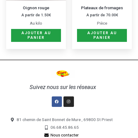
être
être
Oignon rouge
Plateaux de fromages
choisies
choisi
A partir de
1.50
€
A partir de
70.00
€
sur
sur
Au kilo
Pièce
la
la
AJOUTER AU
AJOUTER AU
page
page
PANIER
PANIER
du
du
produit
produ
Suivez nous sur les réseaux
Facebook
Instagram
81 chemin de Saint Bonnet de Mure , 69800 St Priest
06.68.45.86.65
Nous contacter