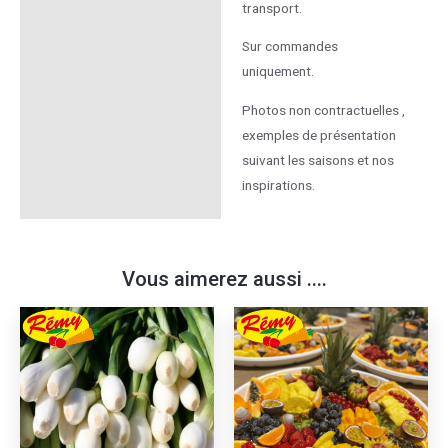
transport.
Sur commandes
uniquement.
Photos non contractuelles ,
exemples de présentation
suivant les saisons et nos
inspirations.
Vous aimerez aussi ....
Ce
produ
a
plusie
variat
Les