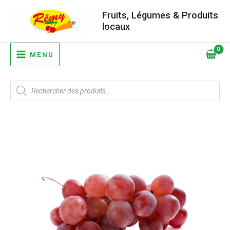
Aller
Fruits, Légumes & Produits
au
locaux
contenu
MAIN
MENU
MENU
Recherche
de
produits