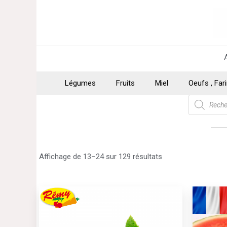
Aller
au
contenu
Légumes
Fruits
Miel
Oeufs , Far
Recherche
de
produits
Affichage de 13–24 sur 129 résultats
Ce
produit
a