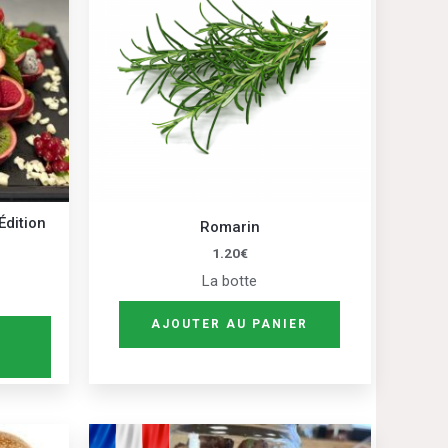
plusieurs
variations.
Les
options
peuvent
être
choisies
sur
Édition
Romarin
la
1.20
€
page
La botte
du
produit
AJOUTER AU PANIER
Ce