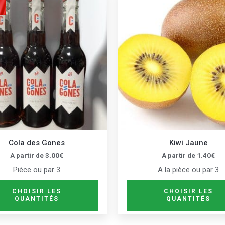
produit
a
plusieurs
variations.
Les
options
peuvent
être
choisies
sur
Cola des Gones
Kiwi Jaune
la
A partir de
3.00
€
A partir de
1.40
€
page
Pièce ou par 3
A la pièce ou par 3
du
produit
CHOISIR LES
CHOISIR LES
QUANTITÉS
QUANTITÉS