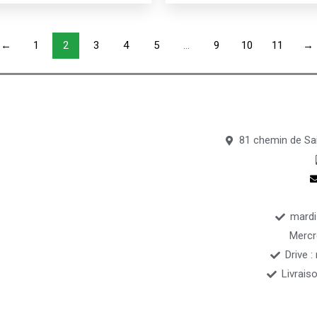
←
1
2
3
4
5
…
9
10
11
→
81 chemin de Sai
mardi
Mercr
Drive :
Livrais