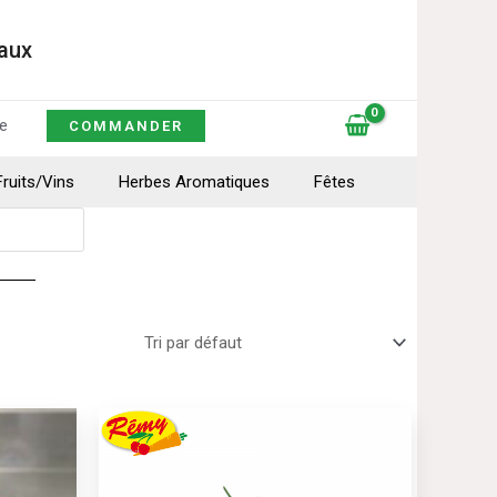
caux
e
COMMANDER
Fruits/Vins
Herbes Aromatiques
Fêtes
Ce
produit
a