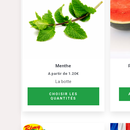
plusieurs
variations.
Les
options
peuvent
être
choisies
sur
Menthe
la
A partir de
1.20
€
page
La botte
du
produit
CHOISIR LES
QUANTITÉS