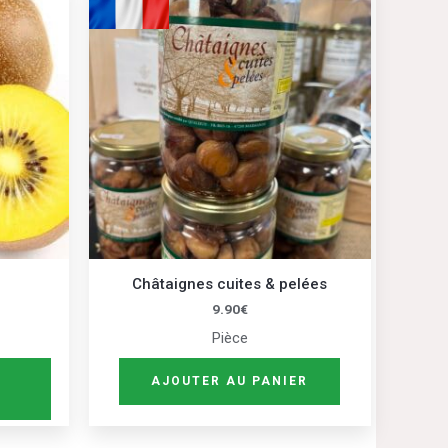
produit
a
plusieurs
variations.
Les
options
peuvent
être
choisies
sur
Châtaignes cuites & pelées
la
9.90
€
page
Pièce
du
produit
AJOUTER AU PANIER