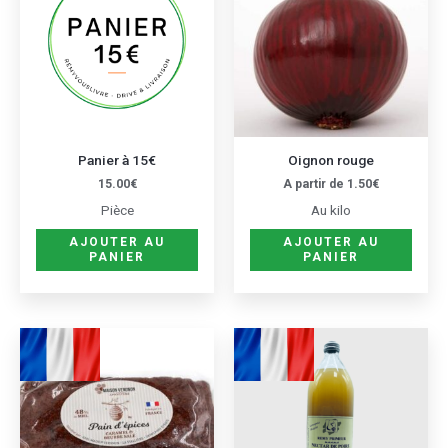
a
plusie
variat
Les
optio
peuve
être
Panier à 15€
Oignon rouge
choisi
15.00
€
A partir de
1.50
€
sur
Pièce
Au kilo
la
AJOUTER AU
AJOUTER AU
page
PANIER
PANIER
du
produ