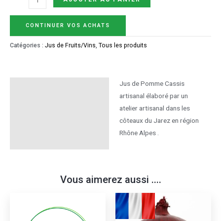
CONTINUER VOS ACHATS
Catégories :
Jus de Fruits/Vins
,
Tous les produits
Jus de Pomme Cassis
Description
artisanal élaboré par un
Informations
atelier artisanal dans les
complémentaires
côteaux du Jarez en région
Rhône Alpes .
Vous aimerez aussi ....
Ce
produ