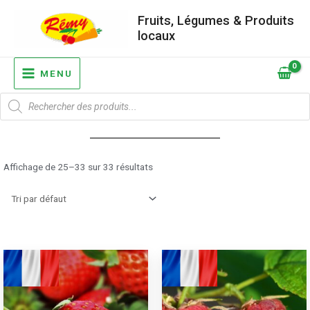
Aller
Fruits, Légumes & Produits
au
locaux
contenu
MAIN
MENU
MENU
Recherche
de
produits
Affichage de 25–33 sur 33 résultats