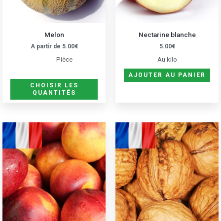
peuvent
être
Melon
Nectarine blanche
choisies
A partir de
5.00
€
5.00
€
sur
Pièce
Au kilo
la
page
AJOUTER AU PANIER
CHOISIR LES
du
QUANTITÉS
produit