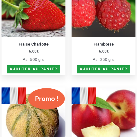
Fraise Charlotte
Framboise
6.00
€
6.00
€
Par 500 grs
Par 250 grs
AJOUTER AU PANIER
AJOUTER AU PANIER
Ce
Promo !
produit
a
plusieurs
variations.
Les
options