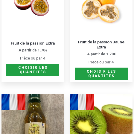
variations.
var
Les
Les
options
opt
peuvent
peu
être
êtr
Fruit de la passion Jaune
Fruit de la passion Extra
choisies
cho
Extra
A partir de
1.70
€
sur
sur
A partir de
1.70
€
Pièce ou par 4
la
la
Pièce ou par 4
page
pa
CHOISIR LES
CHOISIR LES
QUANTITÉS
du
du
QUANTITÉS
produit
pro
Ce
pro
a
plu
var