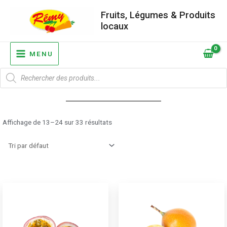
Aller
Fruits, Légumes & Produits
au
locaux
contenu
MAIN
MENU
MENU
Recherche
de
produits
Affichage de 13–24 sur 33 résultats
Ce
Ce
produit
pro
a
a
plusieurs
plu