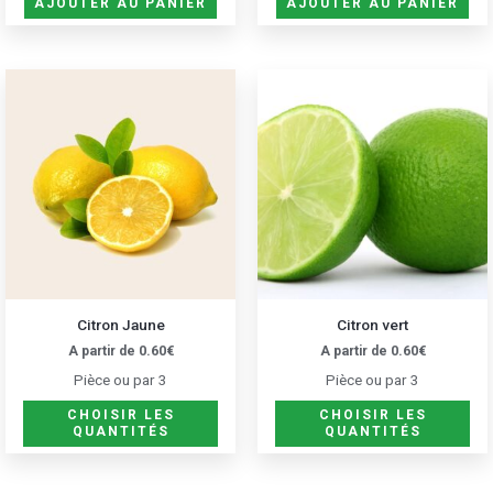
AJOUTER AU PANIER
AJOUTER AU PANIER
Ce
Ce
produit
pro
a
a
plusieurs
plu
variations.
var
Les
Les
options
opt
peuvent
peu
être
êtr
Citron Jaune
Citron vert
choisies
cho
A partir de
0.60
€
A partir de
0.60
€
sur
sur
Pièce ou par 3
Pièce ou par 3
la
la
page
pa
CHOISIR LES
CHOISIR LES
QUANTITÉS
QUANTITÉS
du
du
produit
pro