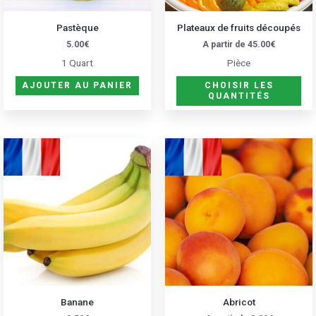
êtr
Pastèque
Plateaux de fruits découpés
cho
5.00
€
A partir de
45.00
€
sur
1 Quart
Pièce
la
pa
AJOUTER AU PANIER
CHOISIR LES
QUANTITÉS
du
pro
Ce
pro
a
plu
var
Les
opt
peu
êtr
Banane
Abricot
cho