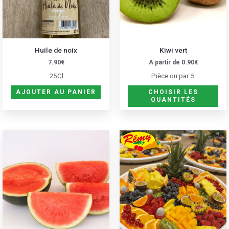
Les
opt
peu
êtr
Huile de noix
Kiwi vert
cho
7.90
€
A partir de
0.90
€
sur
25Cl
Pièce ou par 5
la
pa
AJOUTER AU PANIER
CHOISIR LES
QUANTITÉS
du
pro
Ce
pro
a
plu
var
Les
opt
peu