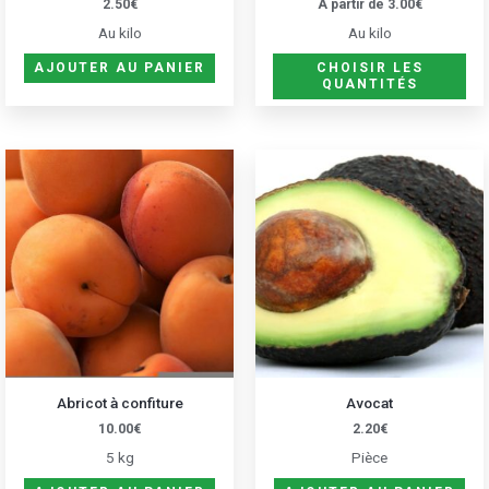
2.50
€
A partir de
3.00
€
sur
Au kilo
Au kilo
la
pa
AJOUTER AU PANIER
CHOISIR LES
QUANTITÉS
du
pro
Abricot à confiture
Avocat
10.00
€
2.20
€
5 kg
Pièce